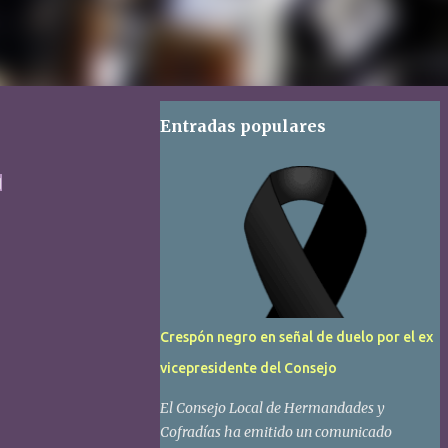
Entradas populares
的
Crespón negro en señal de duelo por el ex
vicepresidente del Consejo
El Consejo Local de Hermandades y
Cofradías ha emitido un comunicado