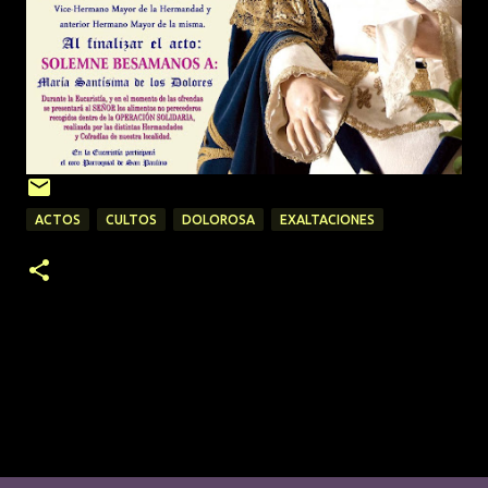
ACTOS
CULTOS
DOLOROSA
EXALTACIONES
C
o
m
e