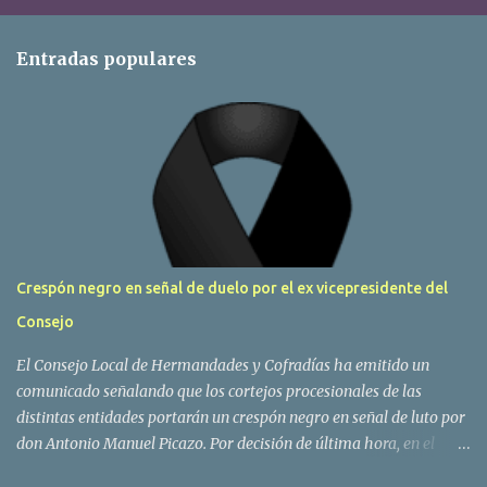
Entradas populares
Crespón negro en señal de duelo por el ex vicepresidente del
Consejo
El Consejo Local de Hermandades y Cofradías ha emitido un
comunicado señalando que los cortejos procesionales de las
distintas entidades portarán un crespón negro en señal de luto por
don Antonio Manuel Picazo. Por decisión de última hora, en el
sepelio se colocarán las banderas de todas las hermandades y