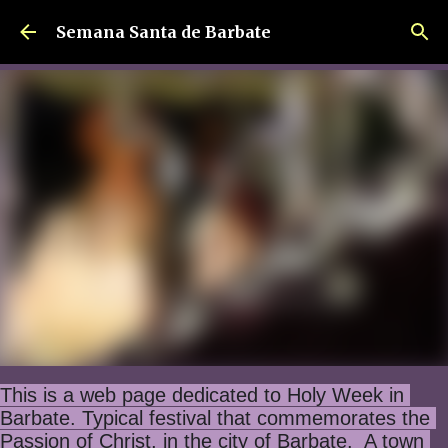
Ir al contenido principal
Semana Santa de Barbate
This is a web page dedicated to Holy Week in 
Barbate. Typical festival that commemorates the 
Passion of Christ, in the city of Barbate.  A town 