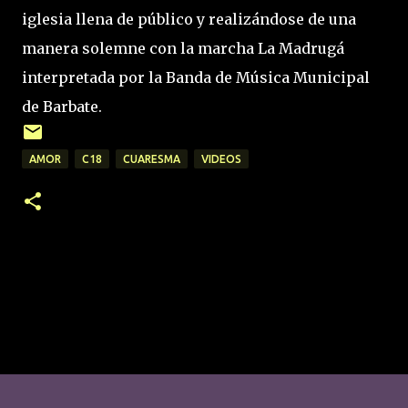
iglesia llena de público y realizándose de una
manera solemne con la marcha La Madrugá
interpretada por la Banda de Música Municipal
de Barbate.
AMOR
C18
CUARESMA
VIDEOS
C
o
m
e
n