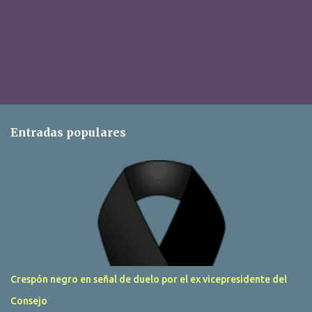
Entradas populares
Crespón negro en señal de duelo por el ex vicepresidente del
Consejo