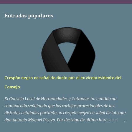
Entradas populares
Crespón negro en señal de duelo por el ex vicepresidente del
Consejo
El Consejo Local de Hermandades y Cofradías ha emitido un
comunicado señalando que los cortejos procesionales de las
distintas entidades portarán un crespón negro en señal de luto por
don Antonio Manuel Picazo. Por decisión de última hora, en el
sepelio se colocarán las banderas de todas las hermandades y