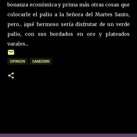
bonanza económica y prima más otras cosas que
colocarle el palio a la Señora del Martes Santo,
pero... ¡qué hermoso sería disfrutar de un verde
palio, con sus bordados en oro y plateados
varales...
OPINION
SANEDRIN
C
o
m
e