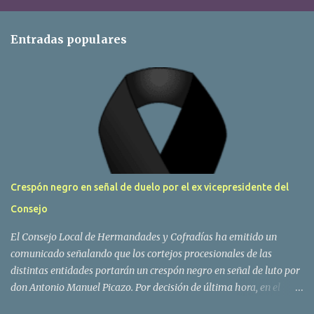
Entradas populares
Crespón negro en señal de duelo por el ex vicepresidente del
Consejo
El Consejo Local de Hermandades y Cofradías ha emitido un
comunicado señalando que los cortejos procesionales de las
distintas entidades portarán un crespón negro en señal de luto por
don Antonio Manuel Picazo. Por decisión de última hora, en el
sepelio se colocarán las banderas de todas las hermandades y