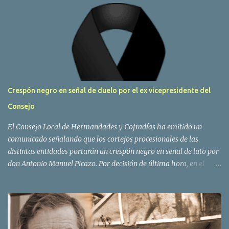
Crespón negro en señal de duelo por el ex vicepresidente del
Consejo
El Consejo Local de Hermandades y Cofradías ha emitido un
comunicado señalando que los cortejos procesionales de las
distintas entidades portarán un crespón negro en señal de luto por
don Antonio Manuel Picazo. Por decisión de última hora, en el
sepelio se colocarán las banderas de todas las hermandades y
cofradías de Barbate, presidiendo las del Amor, Soledad y, muy
especialmente, la de la Borriquita. COMUNICADO DEL CONSEJO
LOCAL DE HH Y CC Desde estas líneas queremos mostrar nuestro
dolor y tristeza más profunda por la pérdida de nuestro hermano