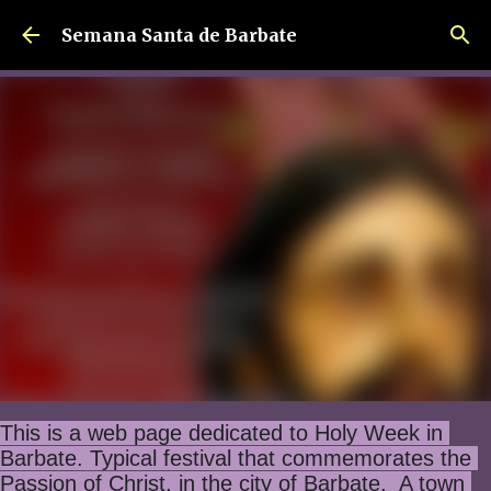
Ir al contenido principal
Semana Santa de Barbate
This is a web page dedicated to Holy Week in 
Barbate. Typical festival that commemorates the 
Passion of Christ, in the city of Barbate.  A town 