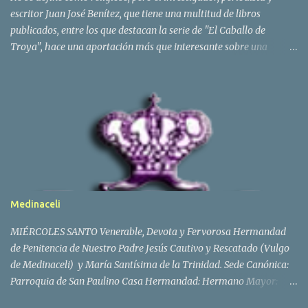
señ...
escritor Juan José Benítez, que tiene una multitud de libros
publicados, entre los que destacan la serie de "El Caballo de
Troya", hace una aportación más que interesante sobre una
acontecimiento que le ocurrió cuando tan sólo era un niño en
Barbate. Texto: Luis Rossi El escritor, nacido en Pamplona en el
año 1946, habla de una extraño suceso "inexplicable", que le
ocurrió en el conocido como barrio del Zapal de Barbate y tiene
mucho que ver con la virgen de Fátima que se hallaba en una
pequeña capilla (Leer historia de la capilla) Su padre, era natural
de Barbate, y por ello aunque vivía en Pamplona, era habitual que
pasara los verano en tierras gaditanas. Un día, como niño que era,
le dio la curiosidad por entrar en el Zapal, pese a que se lo había
Medinaceli
prohibido. El Zapal era un submundo de chabolas y chozas de paja
y lata en el que sobrevivían alrededor de 5.000 criaturas. No
MIÉRCOLES SANTO Venerable, Devota y Fervorosa Hermandad
disponía de luz...
de Penitencia de Nuestro Padre Jesús Cautivo y Rescatado (Vulgo
de Medinaceli) y María Santísima de la Trinidad. Sede Canónica:
Parroquia de San Paulino Casa Hermandad: Hermano Mayor:
Juan José Mendoza. Fundación: Tiene sus orígenes en 1949 en el