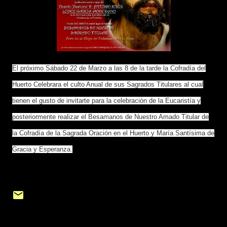
El próximo Sábado 22 de Marzo a las 8 de la tarde la Cofradía del
Huerto Celebrara el culto Anual de sus Sagrados Titulares al cual
tienen el gusto de invitarte para la celebración de la Eucaristía y
posteriormente realizar el Besamanos de Nuestro Amado Titular de
la Cofradía de la Sagrada Oración en el Huerto y María Santísima de
Gracia y Esperanza.