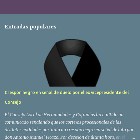
Entradas populares
Crespón negro en señal de duelo por el ex vicepresidente del
Consejo
El Consejo Local de Hermandades y Cofradías ha emitido un
comunicado señalando que los cortejos procesionales de las
distintas entidades portarán un crespón negro en señal de luto por
don Antonio Manuel Picazo. Por decisión de última hora, en el