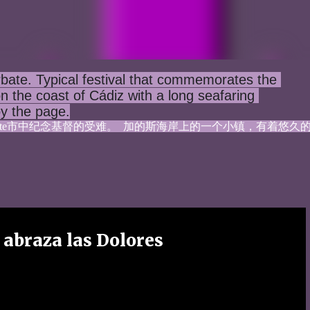
bate. Typical festival that commemorates the 
on the coast of Cádiz with a long seafaring 
oy the page.
bate市中纪念基督的受难。  加的斯海岸上的一个小镇，有着悠久
 abraza las Dolores