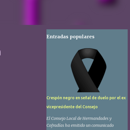
Entradas populares
的
Crespón negro en señal de duelo por el ex
vicepresidente del Consejo
El Consejo Local de Hermandades y
Cofradías ha emitido un comunicado