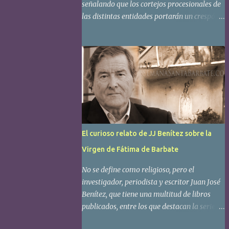
señalando que los cortejos procesionales de
las distintas entidades portarán un crespón
negro en señal de luto por don Antonio
Manuel Picazo. Por decisión de última hora,
en el sepelio se colocarán las banderas de
todas las hermandades y cofradías de
Barbate, presidiendo las del Amor, Soledad
y, muy especialmente, la de la Borriquita.
COMUNICADO DEL CONSEJO LOCAL DE
HH Y CC Desde estas líneas queremos
mostrar nuestro dolor y tristeza más
El curioso relato de JJ Benítez sobre la
profunda por la pérdida de nuestro
Virgen de Fátima de Barbate
hermano D. Antonio Manuel Picazo Amaya,
fallecido en la noche de ayer a la edad de 71
No se define como religioso, pero el
años. Hermano de la Cofradía del Amor y ex
investigador, periodista y escritor Juan José
hermano mayor de la Hermandad de la
Benítez, que tiene una multitud de libros
Soledad y Santo Entierro, Picazo fue
publicados, entre los que destacan la serie de
también vicepresidente del Consejo Local de
"El Caballo de Troya", hace una aportación
Hermandades y Cofradías y el primer