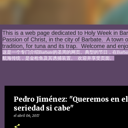
This is a web page dedicated to Holy Week in Bar
Passion of Christ, in the city of Barbate.  A town 
tradition, for tuna and its trap.  Welcome and enj
这是一个专门介绍Barbate的圣周的网页。典型的节日，在Bar
航海传统，是金枪鱼及其诱捕装置。  欢迎并享受页面。
Pedro Jiménez: "Queremos en el
seriedad si cabe"
el
abril 06, 2017