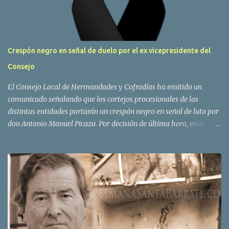
Crespón negro en señal de duelo por el ex vicepresidente del
Consejo
El Consejo Local de Hermandades y Cofradías ha emitido un
comunicado señalando que los cortejos procesionales de las
distintas entidades portarán un crespón negro en señal de luto por
don Antonio Manuel Picazo. Por decisión de última hora, en el
sepelio se colocarán las banderas de todas las hermandades y
cofradías de Barbate, presidiendo las del Amor, Soledad y, muy
especialmente, la de la Borriquita. COMUNICADO DEL CONSEJO
LOCAL DE HH Y CC Desde estas líneas queremos mostrar nuestro
dolor y tristeza más profunda por la pérdida de nuestro hermano
D. Antonio Manuel Picazo Amaya, fallecido en la noche de ayer a
la edad de 71 años. Hermano de la Cofradía del Amor y ex
hermano mayor de la Hermandad de la Soledad y Santo Entierro,