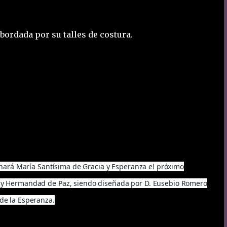
bordada por su talles de costura.
nará María Santísima de Gracia y Esperanza el próximo
ía y Hermandad de Paz, siendo diseñada por D. Eusebio Romero
 de la Esperanza.