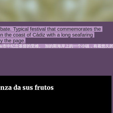
bate. Typical festival that commemorates the 
on the coast of Cádiz with a long seafaring 
oy the page.
bate市中纪念基督的受难。  加的斯海岸上的一个小镇，有着悠久
anza da sus frutos