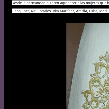
Desde la hermandad quieren agradecer a las mujeres que h
Elena, Inés, Riti Corrales, Rita Martínez, Amelia, Luisa, Mari l