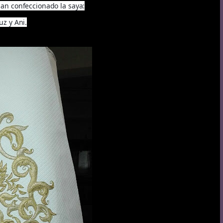
an confeccionado la saya:
uz y Ani.